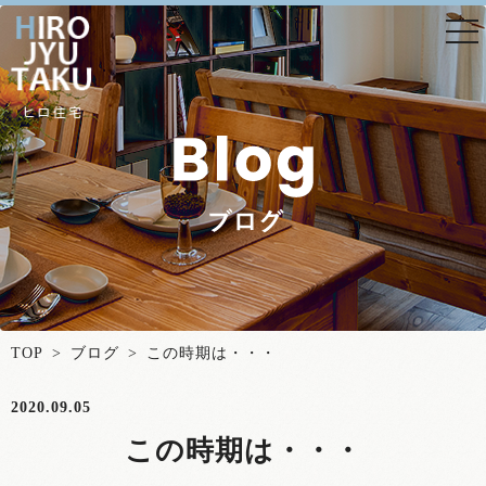
togg
nav
TOP
>
ブログ
> この時期は・・・
2020.09.05
この時期は・・・