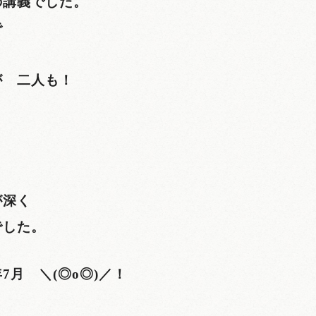
の講義でした。
で
。
が 二人も！
が深く
でした。
月 ＼(◎o◎)／！