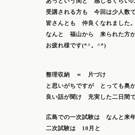
あっという間と 感じるくらい
受講される方も 今回は少人数
皆さんとも 仲良くなれました
なんと 福山から 来られた方
お疲れ様です(*^。^*)
整理収納 ＝ 片づけ
と思いがちですが とっても奥
良い話が聞け 充実した二日間
広島での一次試験は なんと来年7
二次試験は 10月と