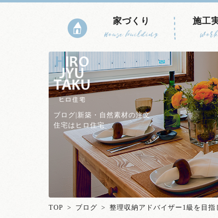
家づくり
施工
House building
Work
ブログ|新築・自然素材の注文
住宅はヒロ住宅
TOP
>
ブログ
> 整理収納アドバイザー1級を目指