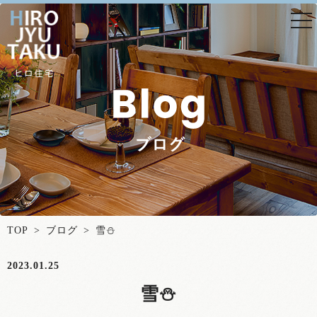
togg
nav
TOP
>
ブログ
> 雪⛄
2023.01.25
雪⛄