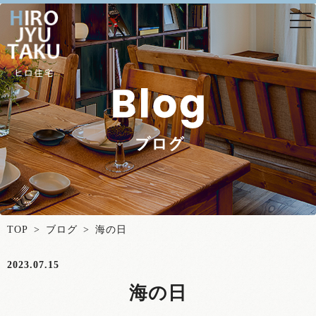
togg
nav
TOP
>
ブログ
> 海の日
2023.07.15
海の日