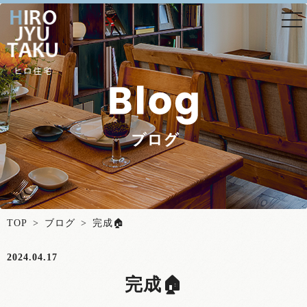
togg
nav
TOP
>
ブログ
> 完成🏠
2024.04.17
完成🏠