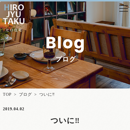
togg
nav
TOP
>
ブログ
> ついに‼
2019.04.02
ついに‼