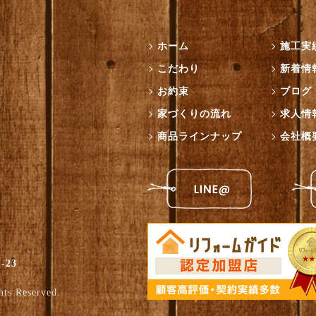
ホーム
施工実
こだわり
新着情
お約束
ブログ
家づくりの流れ
求人情
商品ラインナップ
会社概
-23
hts Reserved.