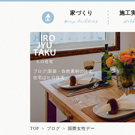
家づくり
施工
House building
Work
ブログ|新築・自然素材の注文
住宅はヒロ住宅
TOP
>
ブログ
> 国際女性デー