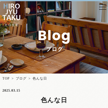
togg
nav
TOP
>
ブログ
> 色んな日
2025.03.15
色んな日