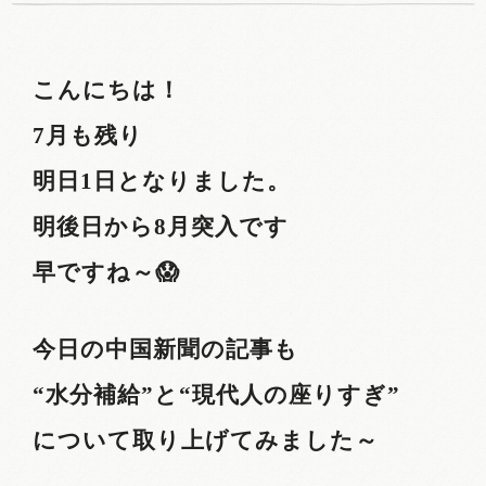
こんにちは！
7
月も残り
明日
1
日となりました。
明後日
から
8
月突入です
早ですね～😱
今日の中国新聞の記事も
“水分補給”と“現代人の座りすぎ”
について取り上げてみました～