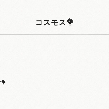
コスモス💐
💐