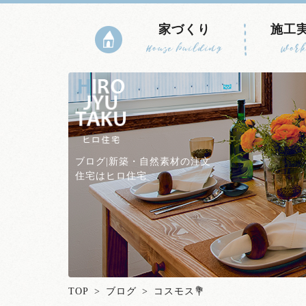
家づくり
施工
House building
Work
ブログ|新築・自然素材の注文
住宅はヒロ住宅
TOP
>
ブログ
> コスモス💐