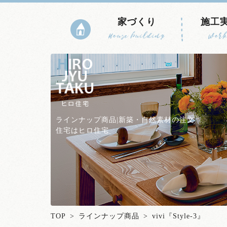
家づくり
施工
House building
Work
ラインナップ商品|新築・自然素材の注文
住宅はヒロ住宅
TOP
>
ラインナップ商品
> vivi『Style-3』