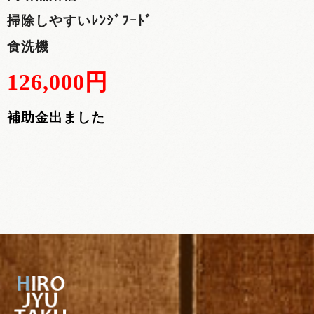
掃除しやすいﾚﾝｼﾞﾌｰﾄﾞ
食洗機
126,000円
補助金出ました