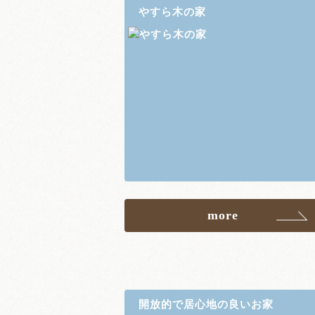
やすら木の家
more
開放的で居心地の良いお家