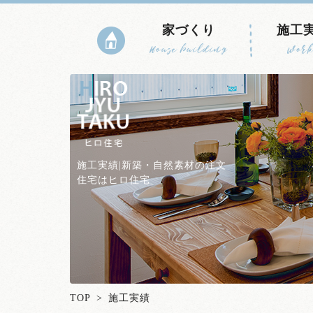
家づくり
施工
House building
Work
施工実績|新築・自然素材の注文
住宅はヒロ住宅
TOP
> 施工実績