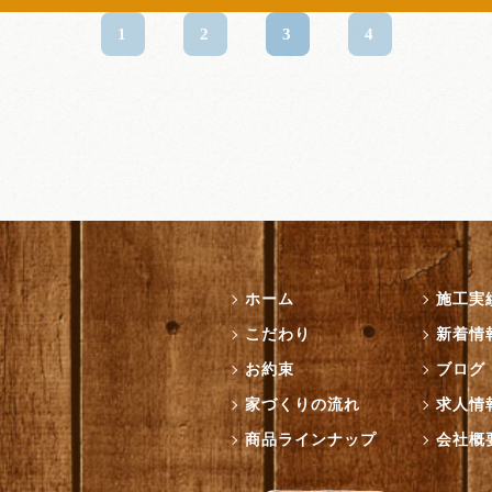
1
2
3
4
ホーム
施工実
こだわり
新着情
お約束
ブログ
家づくりの流れ
求人情
商品ラインナップ
会社概