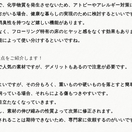
で、化学物質を発生させないため、アトピーやアレルギー対策
方がいる場合、健康な暮らしの実現のために検討するといいで
消臭性を持つなど嬉しい機能があります。
なく、フローリング特有の床のヒヤッと感をなくす効果もあり
能によって使い分けするといいですね。
意点をご紹介します！
で人気の素材ですが、デメリットもあるので注意が必要です。
。
よいですが、その分もろく、重いものや硬いものを落とすと簡
飼っている場合、それらによる傷もつきやすいです。
目立たなくなっていきます。
し、素材の伸び縮みの性質よって次第に修正されます。
されることは期待できないため、専門家に依頼するのがいいで
。