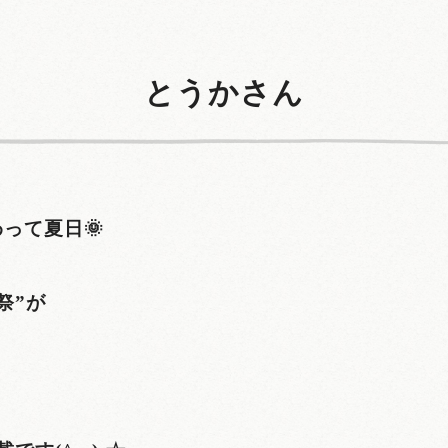
とうかさん
って夏日🌞
祭”が