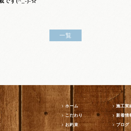
す(^_-)-☆
一覧
ホーム
施工実
こだわり
新着情
お約束
ブログ