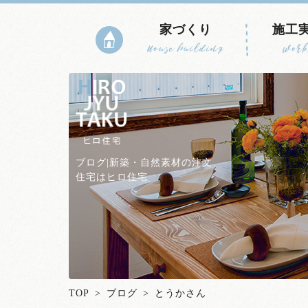
家づくり
施工
House building
Work
ブログ|新築・自然素材の注文
住宅はヒロ住宅
TOP
>
ブログ
> とうかさん