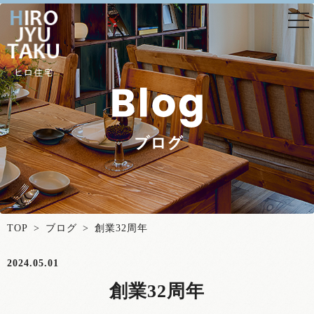
togg
nav
TOP
>
ブログ
> 創業32周年
2024.05.01
創業32周年