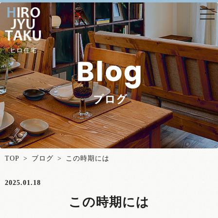
togg
nav
TOP
>
ブログ
> この時期には
2025.01.18
この時期には