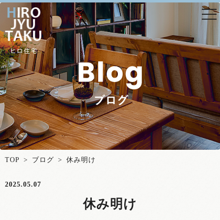
togg
nav
TOP
>
ブログ
> 休み明け
2025.05.07
休み明け