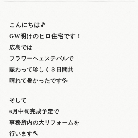
こんにちは🎵
GW明けのヒロ住宅です！
広島では
フラワーヘェステバルで
賑わって珍しく３日間共
晴れて暑かったです💦
そして
6月中旬完成予定で
事務所内の大リフォームを
行います🔨