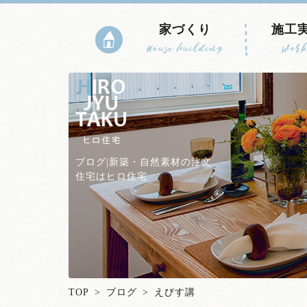
家づくり
施工
House building
Work
ブログ|新築・自然素材の注文
住宅はヒロ住宅
TOP
>
ブログ
> えびす講