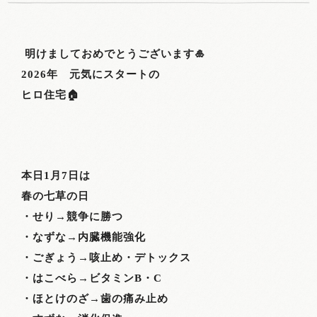
明けましておめでとうございます🎍
2026
年 元気にスタートの
ヒロ住宅🏠
本日
1
月
7
日は
春の七草の日
・せり→競争に勝つ
・なずな→内臓機能強化
・ごぎょう→咳止め・デトックス
・はこべら→ビタミン
B
・
C
・ほとけのざ→歯の痛み止め