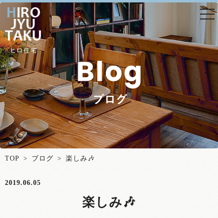
togg
nav
TOP
>
ブログ
> 楽しみ🎶
2019.06.05
楽しみ🎶