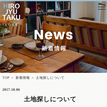
togg
nav
TOP
>
新着情報
> 土地探しについて
2017.10.06
土地探しについて