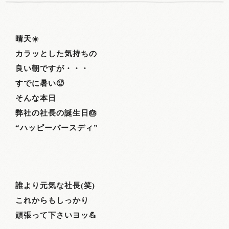
晴天☀️
カラッとした気持ちの
良い朝ですが・・・
すでに暑い🥵
そんな本日
弊社の社長の誕生日🎂
“ハッピーバースディ”
誰より元気な社長
(
笑
)
これからもしっかり
頑張って下さいヨッ💪