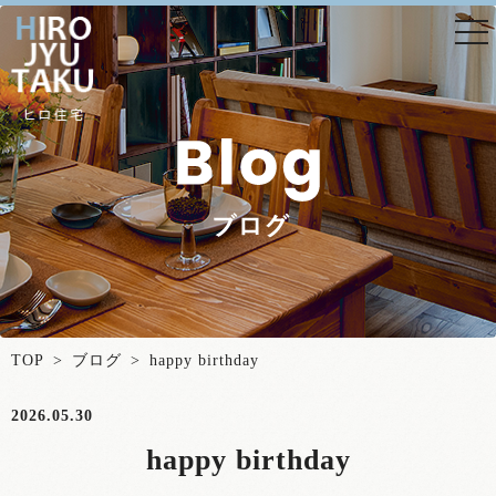
togg
nav
TOP
>
ブログ
> happy birthday
2026.05.30
happy birthday