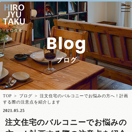
togg
nav
TOP
>
ブログ
> 注文住宅のバルコニーでお悩みの方へ！計画
する際の注意点を紹介します
2021.05.25
注文住宅のバルコニーでお悩みの